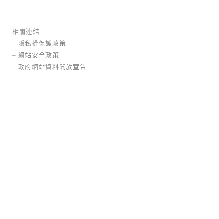
相關連結
–
隱私權保護政策
–
網站安全政策
–
政府網站資料開放宣告
猜猜我是誰?
龍潭區
邀請比件
情境校園
不銹
鋼
常設型
作品《猜猜我是誰》以線條交織形成整體造形
架構，...