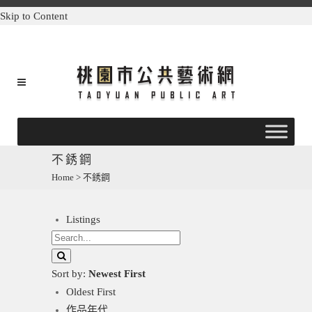
Skip to Content
不銹鋼
Home
>
不銹鋼
Listings
Sort by:
Newest First
Oldest First
作品年代