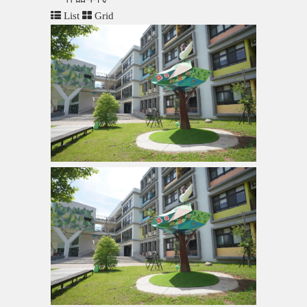
List
Grid