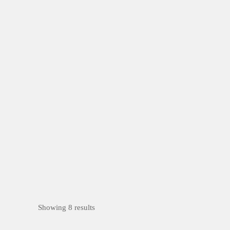
八德國小森友會˙百年風華永流傳
八德區
公開徵選
情境校園
不銹
鋼
常設型
PPG烤漆
八德國小是一所百年老校，校園中成蔭的老樹
們，不...
Showing 8 results