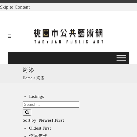
Skip to Content
烤漆
Home
>
烤漆
Listings
Sort by:
Newest First
Oldest First
作品年代