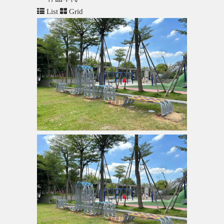
List
Grid