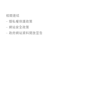
相關連結
–
隱私權保護政策
–
網站安全政策
–
政府網站資料開放宣告
活力綠廊
桃園區
常設型
公園藝術
公開徵
選
Led燈光
不銹鋼
烤漆
「多元融合。 漾出色彩」為公共藝術的主
題。桃園文...