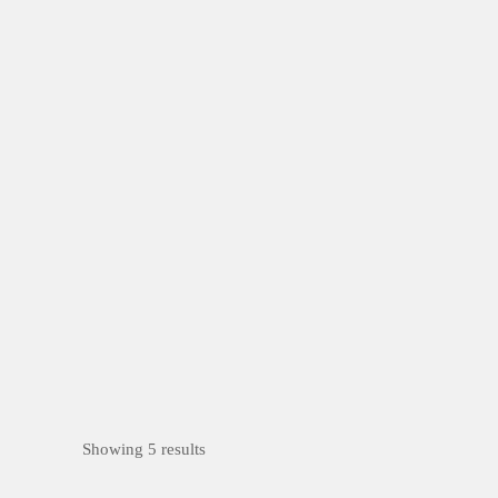
天空彩帶
中壢區
公園藝術
公開徵選
Led
燈光
不銹鋼
烤漆
常設型
「多元融合。 漾出色彩 」為公共藝術的主
題。中壢...
Showing 5 results