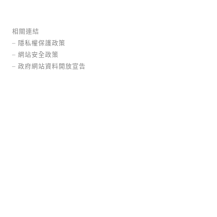
相關連結
–
隱私權保護政策
–
網站安全政策
–
政府網站資料開放宣告
消失的鐵道員(已拆除)
楊梅區
公開徵選
交通建設
臨時