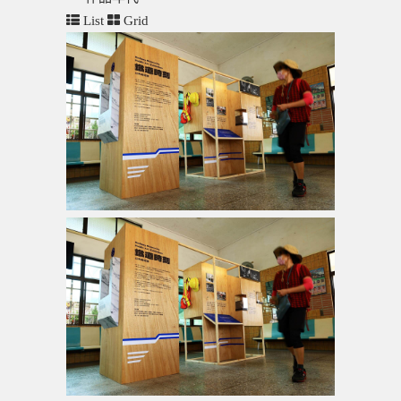
List
Grid