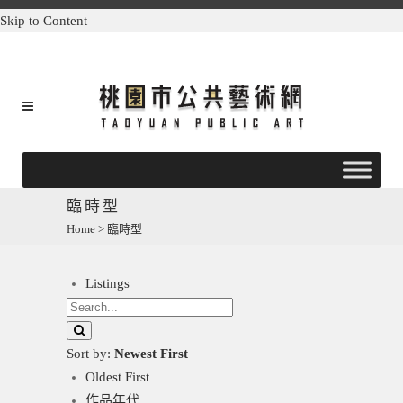
Skip to Content
臨時型
Home
>
臨時型
Listings
Sort by:
Newest First
Oldest First
作品年代