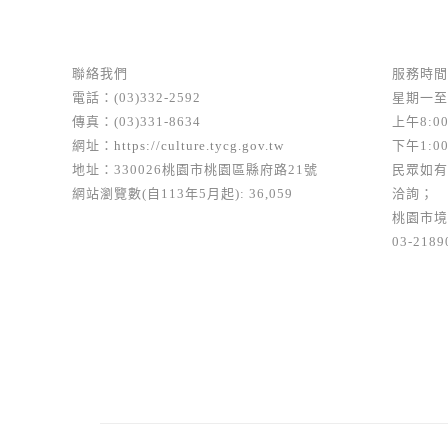
聯絡我們
服務時間
電話：(03)332-2592
星期一至
傳真：(03)331-8634
上午8:00
網址：
https://culture.tycg.gov.tw
下午1:00
地址：330026桃園市桃園區縣府路21號
民眾如有
網站瀏覽數(自113年5月起): 36,059
洽詢；
桃園市境
03-2189
大海
公開徵選
其他作品
壓克力漆
桃園區
每一個人心中都有一個生命的精神花園，花園裡陽光...