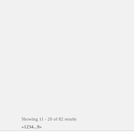
Showing 11 - 20 of 82 results
«
1
2
3
4
...
9
»