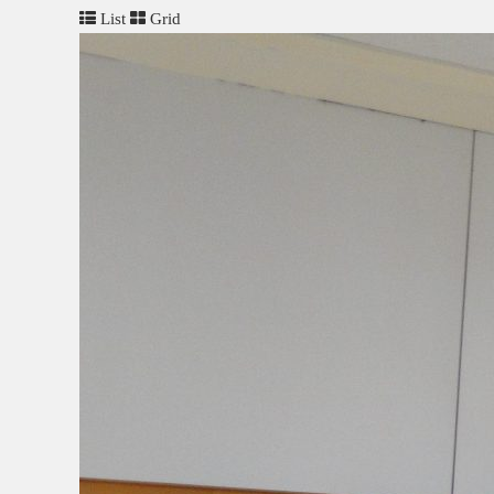
List
Grid