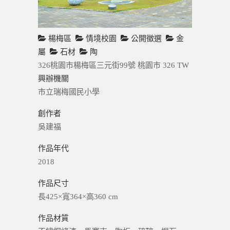
楊梅區
情境校園
公開徵選
金
屬
石材
陶
326桃園市楊梅區三元街99號
桃園市
326
TW
興辦機關
市立瑞梅國民小學
創作者
吳建福
作品年代
2018
作品尺寸
長425×寬364×高360 cm
作品材質