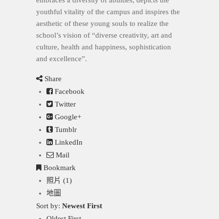
youthful vitality of the campus and inspires the
aesthetic of these young souls to realize the
school’s vision of “diverse creativity, art and
culture, health and happiness, sophistication
and excellence”.
Share
Facebook
Twitter
Google+
Tumblr
LinkedIn
Mail
Bookmark
照片 (1)
地圖
Sort by:
Newest First
Oldest First