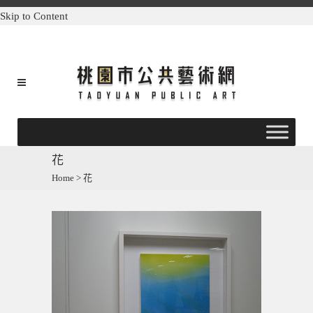
Skip to Content
花
Home
>
花