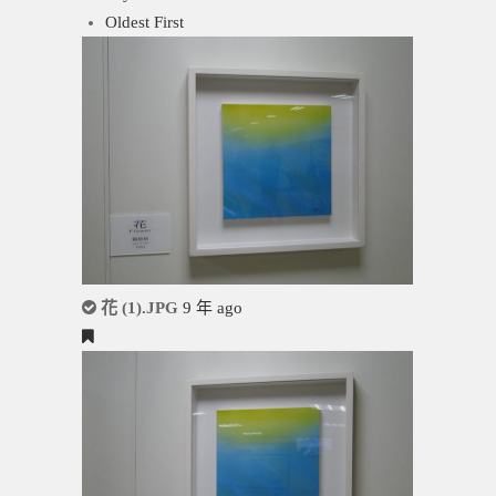
Oldest First
花 (1).JPG
9 年 ago