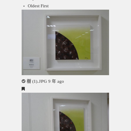
Oldest First
樹 (1).JPG
9 年 ago