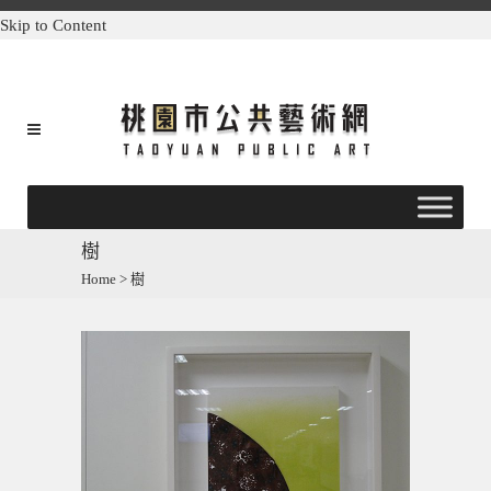
Skip to Content
樹
Home
>
樹