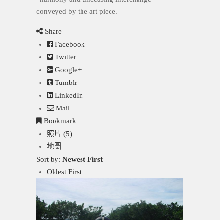
conveyed by the art piece.
Share
Facebook
Twitter
Google+
Tumblr
LinkedIn
Mail
Bookmark
照片 (5)
地圖
Sort by:
Newest First
Oldest First