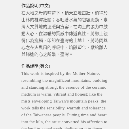
作品說明(中文)
在大地之母的哺育下，頂天立地茁壯，徜徉於
山林的雄渾壯闊；吞吐著水氣的包容脈動，臺
灣人文質地的溫暖與寬容，在陶土的張力中鼓
動人心，在溫暖的質感中傳遞真性。將鄉土親
情化為撫觸，印記在臺灣的土地上，將時間與
心念在火與風的呼吸中，熔融塑化，獻給離人
與歸途的心之所繫，臺灣。
作品說明(英文)
This work is inspired by the Mother Nature,
resembling the magnificent mountains, budding
and standing strong; the essence of the ceramic
medium is warm, vibrant and honest; like the
mists enveloping Taiwan’s mountain peaks, the
work tells the sensibility, warmth and tolerance
of the Taiwanese people. Putting time and heart
into the kiln, the artist converted his affection to
the land to actual earth, dedicating it to those