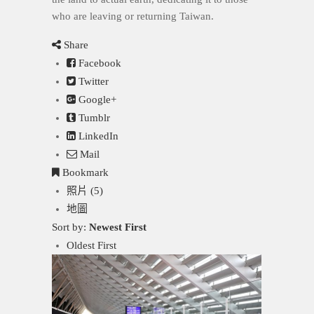
who are leaving or returning Taiwan.
Share
Facebook
Twitter
Google+
Tumblr
LinkedIn
Mail
Bookmark
照片 (5)
地圖
Sort by:
Newest First
Oldest First