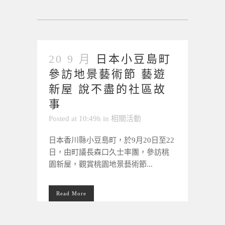
20 9 月
日本小豆島町
參訪地景藝術節 藝遊
新屋 說不盡的社區故
事
Posted at 10:49h
in
相關活動
日本香川縣小豆島町，於9月20日至22
日，由町議長森口久士率團，參訪桃
園新屋，觀賞桃園地景藝術節...
Read More