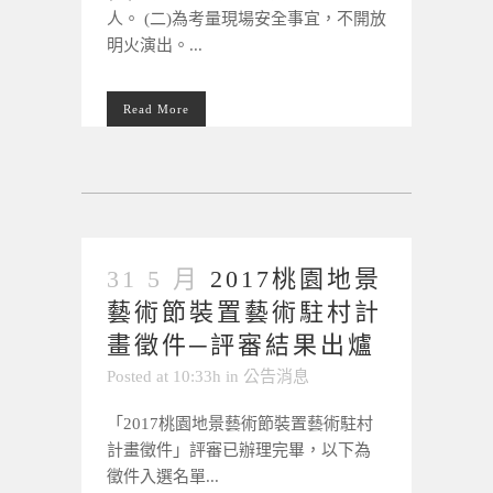
人。 (二)為考量現場安全事宜，不開放
明火演出。...
Read More
31 5 月
2017桃園地景
藝術節裝置藝術駐村計
畫徵件─評審結果出爐
Posted at 10:33h
in
公告消息
「2017桃園地景藝術節裝置藝術駐村
計畫徵件」評審已辦理完畢，以下為
徵件入選名單...