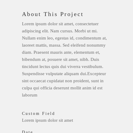
About This Project
Lorem ipsum dolor sit amet, consectetuer
adipiscing elit. Nam cursus. Morbi ut mi.
Nullam enim leo, egestas id, condimentum at,
laoreet mattis, massa. Sed eleifend nonummy
diam. Praesent mauris ante, elementum et,
bibendum at, posuere sit amet, nibh. Duis
tincidunt lectus quis dui viverra vestibulum.
Suspendisse vulputate aliquam dui.Excepteur
sint occaecat cupidatat non proident, sunt in
culpa qui officia deserunt mollit anim id est
laborum
Custom Field
Lorem ipsum dolor sit amet
Date