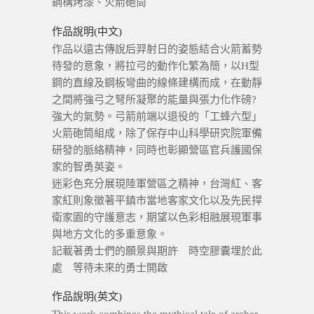
鋼構烤漆、火箭砲筒
作品說明(中文)
作品以遠古傳說后羿射日的姿態結合火箭蓄勢
待發的意象，將拉弓的動作化繁為簡，以H型
鋼的直線及鋼板彎曲的線條建構而成，在動靜
之間將強弓之弩所凝聚的能量與張力化作磅?
強大的氣勢。弓箭前端以退役的「工蜂六型」
火箭砲筒組成，除了保存中山科學研究院軍備
研發的脈絡精神，同時也彰顯營區官兵護國保
家的智勇英姿。
迷彩色充分展現陸軍營區之精神，台灣紅、客
家紅則象徵著平鎮市當地客家文化以及先民捍
衛家園的守護意志，期望以色彩相融展現軍事
與地方文化的多重意象。
記載著勇士們的願景與期許 時空膠囊埋於此
處 等待未來的勇士開啟
作品說明(英文)