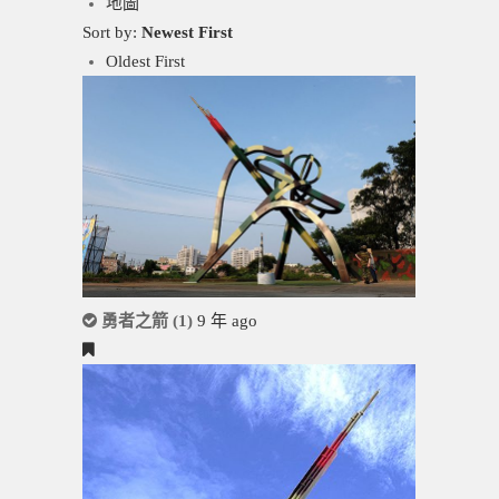
地圖
Sort by:
Newest First
Oldest First
勇者之箭 (1)
9 年 ago