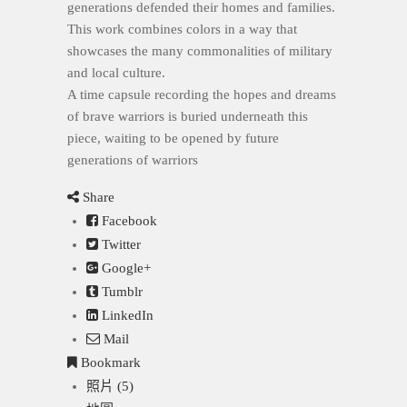
generations defended their homes and families.
This work combines colors in a way that
showcases the many commonalities of military
and local culture.
A time capsule recording the hopes and dreams
of brave warriors is buried underneath this
piece, waiting to be opened by future
generations of warriors
Share
Facebook
Twitter
Google+
Tumblr
LinkedIn
Mail
Bookmark
照片 (5)