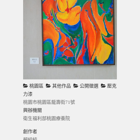
桃園區
其他作品
公開徵選
壓克
力漆
桃園市桃園區龍壽街71號
興辦機關
衛生福利部桃園療養院
創作者
賴純純