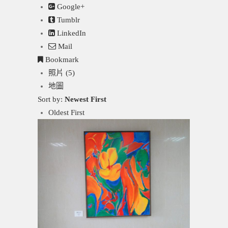
Google+
Tumblr
LinkedIn
Mail
Bookmark
照片 (5)
地圖
Sort by:
Newest First
Oldest First