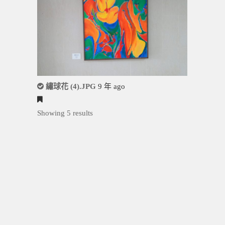
繡球花 (4).JPG
9 年 ago
Showing 5 results