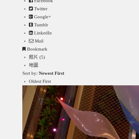
Facebook
Twitter
Google+
Tumblr
LinkedIn
Mail
Bookmark
照片 (5)
地圖
Sort by:
Newest First
Oldest First