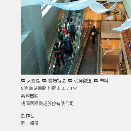
大園區
機場特區
公開徵選
布料
9號 航站南路
桃園市
337
TW
興辦機關
桃園國際機場股份有限公司
創作者
強．保羅