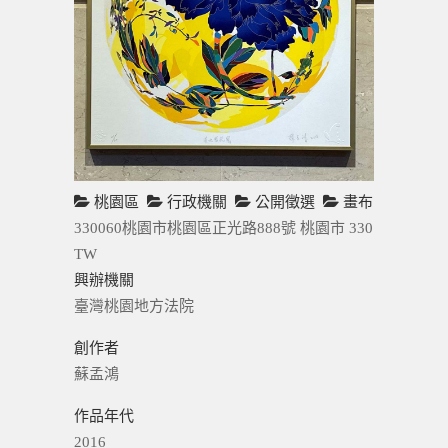
桃園區
行政機關
公開徵選
畫布
330060桃園市桃園區正光路888號
桃園市
330
TW
興辦機關
臺灣桃園地方法院
創作者
蘇孟鴻
作品年代
2016