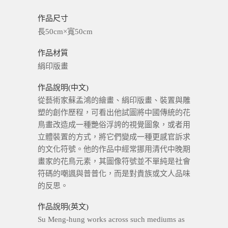
作品尺寸
長50cm×寬50cm
作品材質
絹印版畫
作品說明(中文)
從藝術家蘇孟鴻的繪畫、絹印版畫、裝置與雕
塑的創作歷程，可看出他試圖將中國傳統的花
鳥畫改造成一種艷俗浮誇的視覺圖象，或者用
立體裝置的方式，將它們變成一種更感官訴求
的文化符號。他的作品中經常挪用清代中晚期
畫家的花鳥元素，其圖像符號並不單純是社會
符碼的嘲諷與普普化，而是對貴族或文人品味
的反思。
作品說明(英文)
Su Meng-hung works across such mediums as