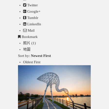
Twitter
Google+
Tumblr
LinkedIn
Mail
Bookmark
照片 (1)
地圖
Sort by:
Newest First
Oldest First