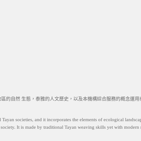
巴陵地區的自然 生態，泰雅的人文歷史，以及本機構綜合服務的概念運
l Tayan societies, and it incorporates the elements of ecological landsc
e society. It is made by traditional Tayan weaving skills yet with modern 