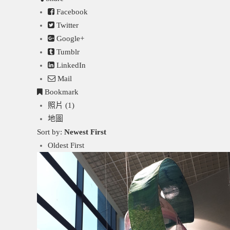
Facebook
Twitter
Google+
Tumblr
LinkedIn
Mail
Bookmark
照片 (1)
地圖
Sort by:
Newest First
Oldest First