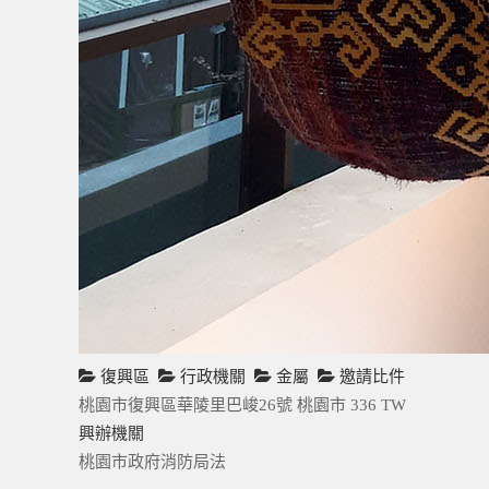
復興區
行政機關
金屬
邀請比件
桃園市復興區華陵里巴峻26號
桃園市
336
TW
興辦機關
桃園市政府消防局法