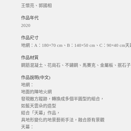
王懷亮、郭國相
作品年代
2020
作品尺寸
地網：A：180×70 cm、B：140×50 cm、C：90×40 cm天
作品材質
鋼筋混凝土、花崗石、不鏽鋼、馬賽克、金屬板、抿石子
作品說明(中文)
地網：
地面的陣地火網
發現敵方蹤跡，轉換成多個半圓型的組合，
如藍天雲朵的造型
結合「天幕」作品，
具地形變化的地景藝術手法，融合原有景觀
天幕：