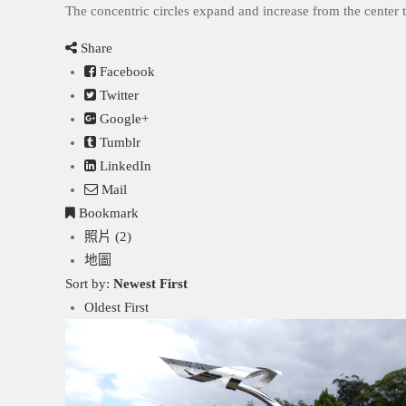
The concentric circles expand and increase from the center 
Share
Facebook
Twitter
Google+
Tumblr
LinkedIn
Mail
Bookmark
照片 (2)
地圖
Sort by:
Newest First
Oldest First