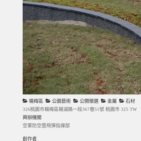
楊梅區
公園藝術
公開徵選
金屬
石材
326桃園市楊梅區楊湖路一段367巷51號
桃園市
325
TW
興辦機關
空軍防空暨飛彈指揮部
創作者