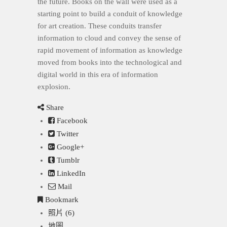
the future. Books on the wall were used as a
starting point to build a conduit of knowledge
for art creation. These conduits transfer
information to cloud and convey the sense of
rapid movement of information as knowledge
moved from books into the technological and
digital world in this era of information
explosion.
Share
Facebook
Twitter
Google+
Tumblr
LinkedIn
Mail
Bookmark
照片 (6)
地圖