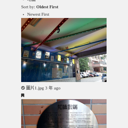
Sort by:
Oldest First
Newest First
圖片1.jpg
3 年 ago