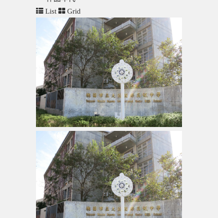
List
Grid