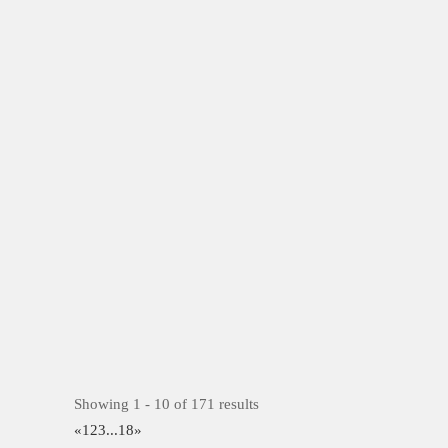
Showing 1 - 10 of 171 results
«
1
2
3
...
18
»