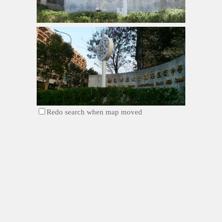
Redo search when map moved
時空旅人
大園區
情境校園
公開徵選
金
屬
石材
承載著文化興衰的歷史變遷猶如滾滾江流，本
作品為...