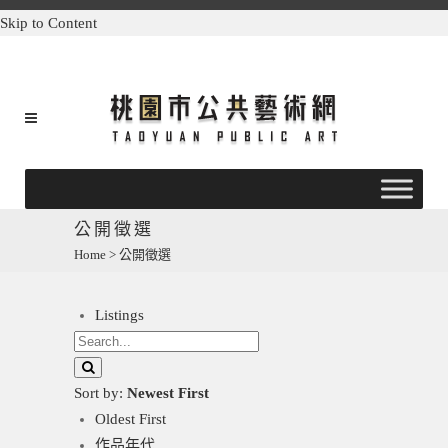
Skip to Content
公開徵選
Home
>
公開徵選
Listings
Sort by:
Newest First
Oldest First
作品年代