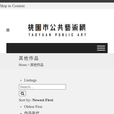
Skip to Content
其他作品
Home
>
其他作品
Listings
Sort by:
Newest First
Oldest First
作品年代