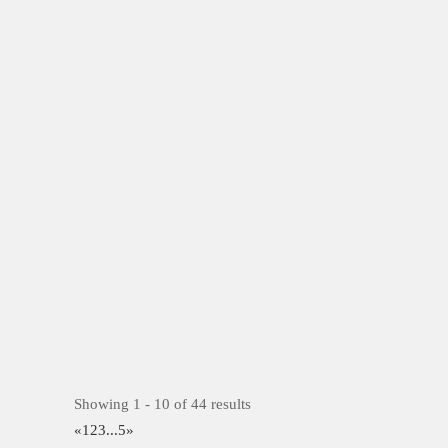
Showing 1 - 10 of 44 results
«
1
2
3
...
5
»