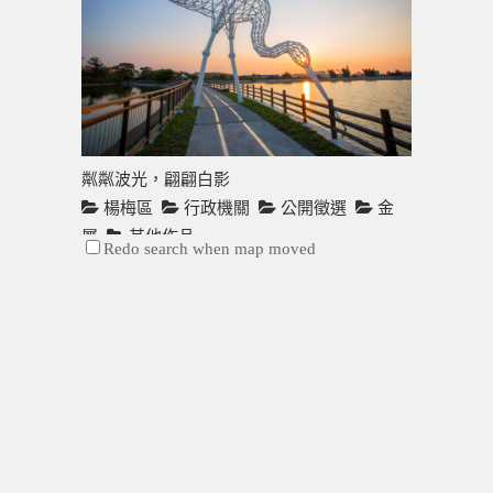
粼粼波光，翩翩白影
楊梅區
行政機關
公開徵選
金
屬
其他作品
Redo search when map moved
作品外觀仿效與設置基地共生的白鷺鷥以優雅
漫步、...