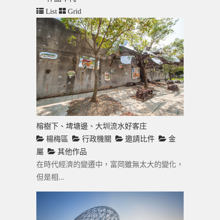
List
Grid
榕樹下、埤塘邊、大圳流水好客庄
楊梅區
行政機關
邀請比件
金
屬
其他作品
在時代經濟的變遷中，富岡雖無太大的變化，
但是相...