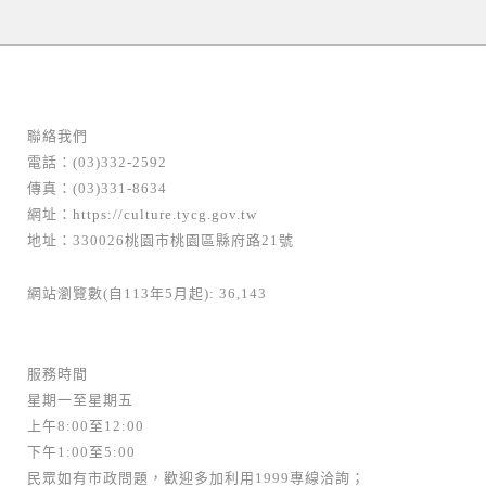
堡．衛
八德區
其他作品
公開徵選
金
聯絡我們
屬
情境校園
電話：(03)332-2592
作品《堡．衛》將化學元素表中之元素以五邊
傳真：(03)331-8634
形與六...
網址：
https://culture.tycg.gov.tw
地址：330026桃園市桃園區縣府路21號
網站瀏覽數(自113年5月起): 36,143
服務時間
星期一至星期五
上午8:00至12:00
下午1:00至5:00
民眾如有市政問題，歡迎多加利用1999專線洽詢；