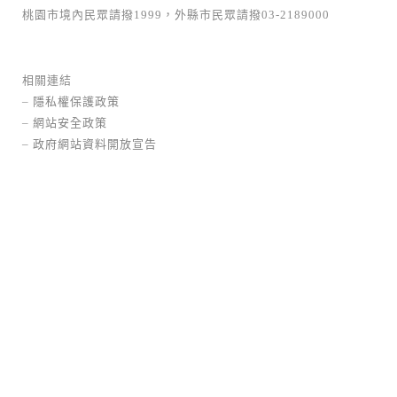
桃園市境內民眾請撥1999，外縣市民眾請撥03-2189000
幸福榮景
龍潭區
其他作品
公開徵選
石材
此作品透過「AH-64E阿帕契直升機、UH-1H
相關連結
通用直升機...
–
隱私權保護政策
–
網站安全政策
–
政府網站資料開放宣告