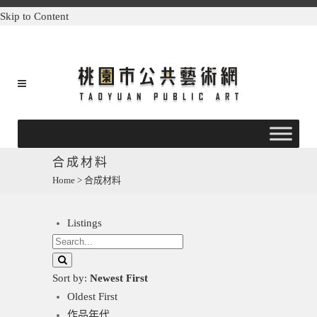
Skip to Content
合成材料
Home
>
合成材料
Listings
Sort by:
Newest First
Oldest First
作品年代