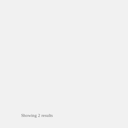
楊梅區
公開徵選
交通建設
臨時
型
合成材料
希望我們都可以在那些漲落來去的當口， 以
為準確的...
Showing 2 results