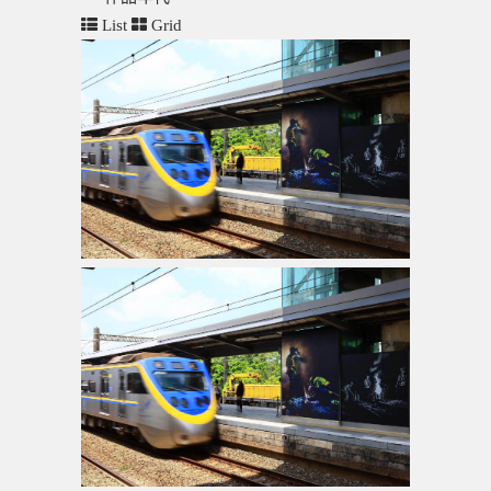
List
Grid