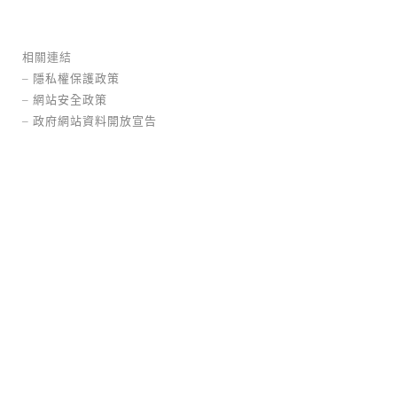
相關連結
島嶼．四季
–
隱私權保護政策
大園區
機場特區
邀請比件
合成
–
網站安全政策
材料
–
政府網站資料開放宣告
春天 Pihaw樹抽出白花般的嫩芽！ 滿山白色
雲霧一樣...