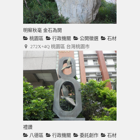
明察秋毫 金石為開
桃園區
行政機關
公開徵選
石材
272X+4Q 桃園區 台灣桃園市
禮讚
八德區
行政機關
委託創作
石材