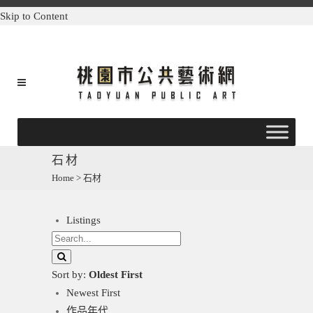
Skip to Content
石材
Home
>
石材
Listings
Sort by:
Oldest First
Newest First
作品年代