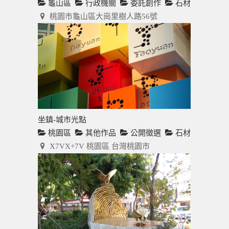
龜山區
行政機關
委託創作
石材
桃園市龜山區大崗里樹人路56號
坐鎮-城市光點
桃園區
其他作品
公開徵選
石材
X7VX+7V 桃園區 台灣桃園市