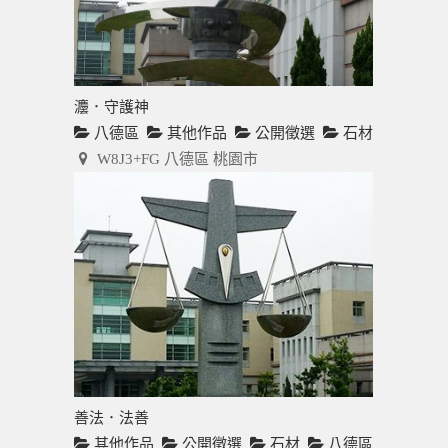
灋．守護神
八德區
其他作品
公開徵選
石材
W8J3+FG 八德區 桃園市
善法．法善
其他作品
公開徵選
石材
八德區