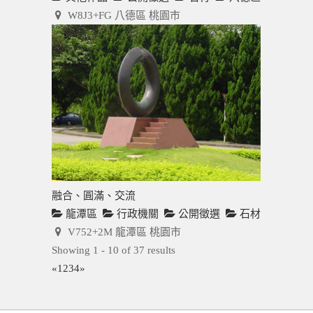
W8J3+FG 八德區 桃園市
融合、圓滿、交流
龍潭區
行政機關
公開徵選
石材
V752+2M 龍潭區 桃園市
Showing 1 - 10 of 37 results
«
1
2
3
4
»