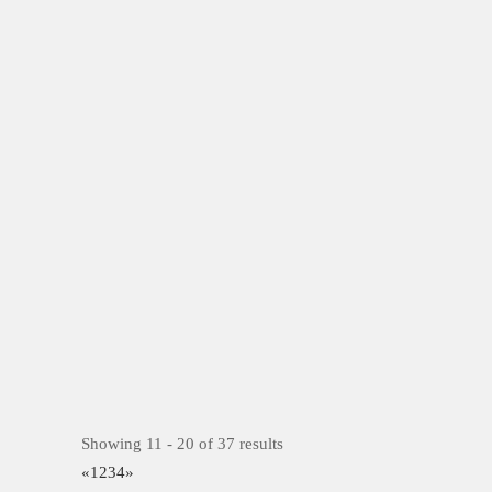
Showing 11 - 20 of 37 results
«
1
2
3
4
»