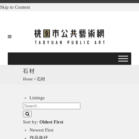
Skip to Content
石材
Home
>
石材
Listings
Sort by:
Oldest First
Newest First
作品年代