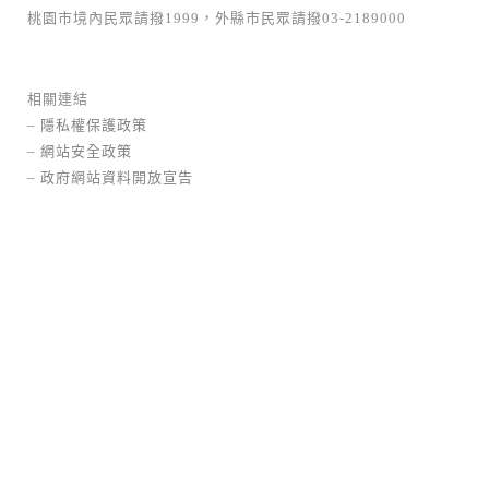
桃園市境內民眾請撥1999，外縣市民眾請撥03-2189000
綺想
相關連結
情境校園
邀請比件
石材
楊梅區
–
隱私權保護政策
青少年為每個人成長必經的過程，也是夢想漸
–
網站安全政策
漸成形...
–
政府網站資料開放宣告