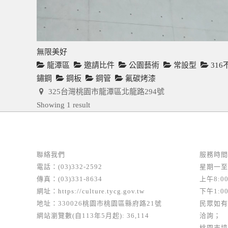
無限美好
龍潭區
邀請比件
公園藝術
常設型
316
鏽鋼
鋼板
鋼管
氟碳烤漆
325台灣桃園市龍潭區北龍路294號
Showing 1 result
聯絡我們
服務時間
電話：(03)332-2592
星期一至
傳真：(03)331-8634
上午8:00
網址：
https://culture.tycg.gov.tw
下午1:00
地址：330026桃園市桃園區縣府路21號
民眾如有
網站瀏覽數(自113年5月起): 36,114
洽詢；
桃園市境