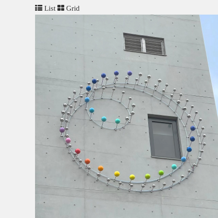
List
Grid