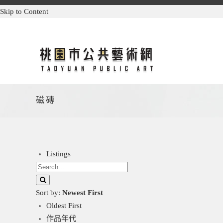
Skip to Content
磁磚
Listings
Sort by:
Newest First
Oldest First
作品年代