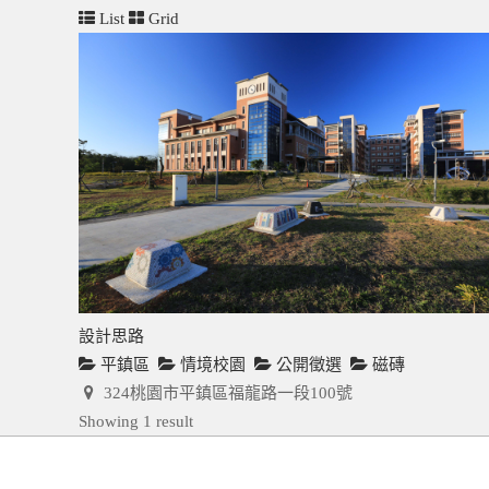
List
Grid
設計思路
平鎮區
情境校園
公開徵選
磁磚
324桃園市平鎮區福龍路一段100號
Showing 1 result