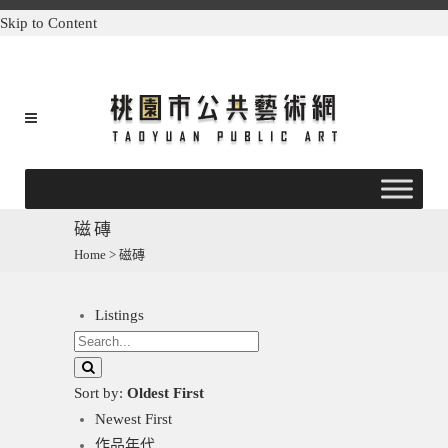
Skip to Content
磁磚
Home
>
磁磚
Listings
Sort by:
Oldest First
Newest First
作品年代