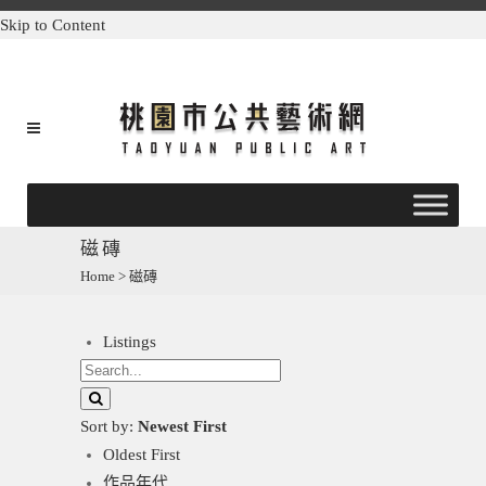
Skip to Content
磁磚
Home
>
磁磚
Listings
Sort by:
Newest First
Oldest First
作品年代