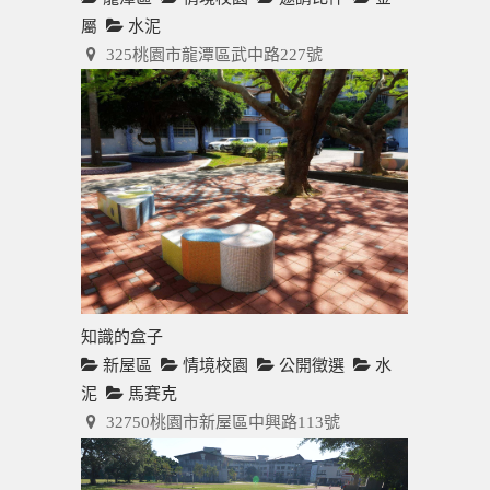
屬
水泥
325桃園市龍潭區武中路227號
知識的盒子
新屋區
情境校園
公開徵選
水
泥
馬賽克
32750桃園市新屋區中興路113號