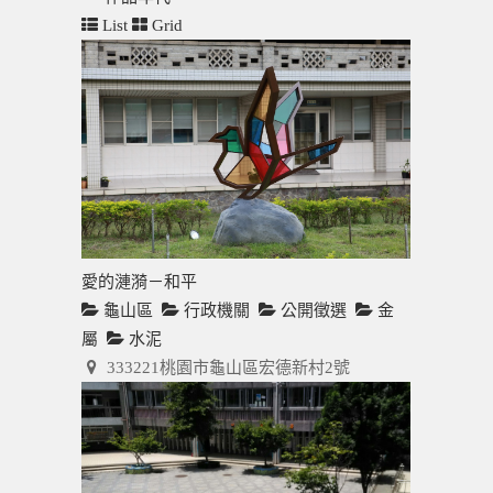
List
Grid
愛的漣漪－和平
龜山區
行政機關
公開徵選
金
屬
水泥
333221桃園市龜山區宏德新村2號