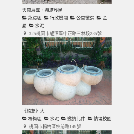
天鳶展翼．翱旋護民
龍潭區
行政機關
公開徵選
金
屬
水泥
325桃園市龍潭區中正路三林段285號
《綺想》大
楊梅區
水泥
邀請比件
情境校園
桃園市楊梅區校前路149號