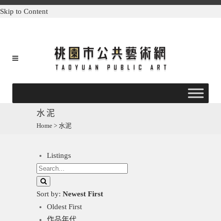
Skip to Content
水泥
Home
>
水泥
Listings
Sort by:
Newest First
Oldest First
作品年代