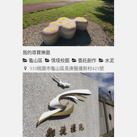
我的尋寶樂園
龜山區
情境校園
委託創作
水泥
333桃園市龜山區長庚醫護新村425號