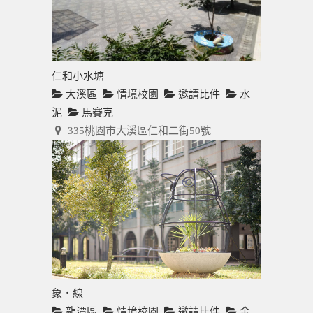
仁和小水塘
大溪區
情境校園
邀請比件
水
泥
馬賽克
335桃園市大溪區仁和二街50號
象‧線
龍潭區
情境校園
邀請比件
金