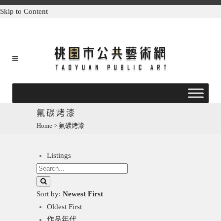
Skip to Content
氟碳烤漆
Home
>
氟碳烤漆
Listings
Sort by:
Newest First
Oldest First
作品年代