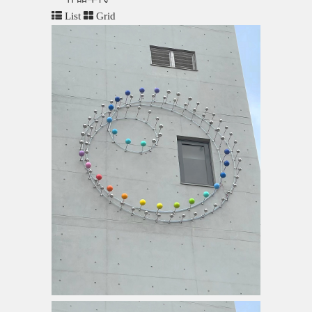
List
Grid