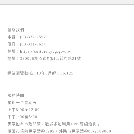
龍潭區
邀請比件
公園藝術
常設
型
316不鏽鋼
鋼板
鋼管
氟碳
烤漆
∞是代表無限大的數學符號，無限不代表特定
聯絡我們
數字，而...
電話：(03)332-2592
傳真：(03)331-8634
網址：
https://culture.tycg.gov.tw
地址：330026桃園市桃園區縣府路21號
網站瀏覽數(自113年5月起): 36,125
服務時間
星期一至星期五
上午8:00至12:00
下午1:00至5:00
民眾如有市政問題，歡迎多加利用1999專線洽詢；
桃園市境內民眾請撥1999，外縣市民眾請撥03-2189000