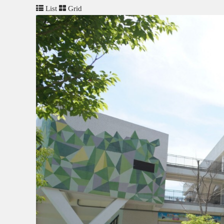
List
Grid