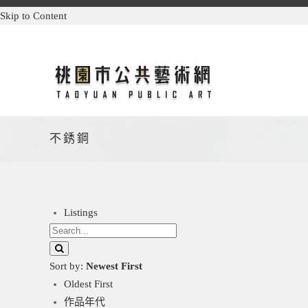
Skip to Content
不銹鋼
Listings
Sort by:
Newest First
Oldest First
作品年代