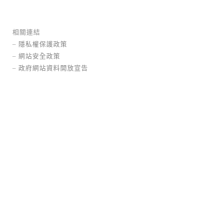
相關連結
–
隱私權保護政策
–
網站安全政策
–
政府網站資料開放宣告
守護
龍潭區
情境校園
邀請比件
不銹
鋼
陶
常設型
老樹見證四季的美麗循環，強壯的樹枝像雙手
擁抱校...