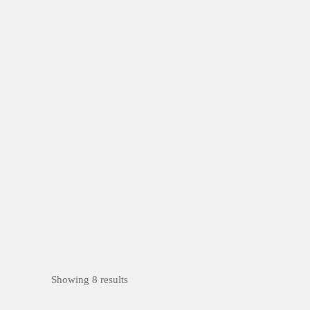
圓滿楊梅‧幸福起飛
楊梅區
公開徵選
行政機關
常設
型
烤漆
不銹鋼
以楊梅圖案簍雕結合果實造形意象為主體架
構，作品...
Showing 8 results