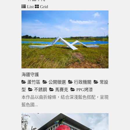
List
Grid
海疆守護
蘆竹區
公開徵選
行政機關
常設
型
不銹鋼
馬賽克
PPG烤漆
本作品以曲折線條，結合深淺藍色搭配，呈現
藍色國...