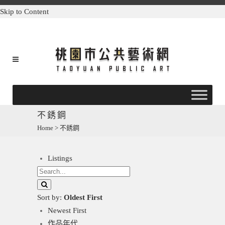
Skip to Content
不銹鋼
Home
>
不銹鋼
Listings
Sort by:
Oldest First
Newest First
作品年代