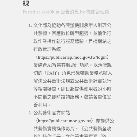
線
Posted at 14:40h
in
公告消息
by
機關管理員
文化部為協助各興辦機關承辦人辦理公
共藝術，因應數位轉型趨勢，並優化行
政作業操作執行服務體驗，旨揭網站之
行政管理系統
（
https://publicartap.moc.gov.tw/login
）
業結合AI智慧客服助理功能，以活潑親
切的「PA仔」角色形象輔助業務承辦人
解決公共藝術法規或公共藝術計畫執行
等相關疑問，即日起提供使用者24小時
不間斷之即時諮詢服務，敬請各單位妥
善利用。
公共藝術官方網站
（
https://publicart.moc.gov.tw
）亦提供公
共藝術實務操作影片、《公共藝術全攻
略》操作手冊、文件範本等資源（路